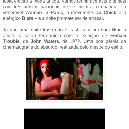
festa electro à moda antiga. Vamos reunir live acts e dj sets
com três artistas nacionais de se lhe tirar o chapéu – o
venerável
Woman in Panic
, a irreverente
Da Chick
e o
enérgico
Blare
– e a noite promete ser de arrasar.
Já que uma noite trash não é trash sem um bom filme à
altura, o serão terá início com a exibição de
Female
Trouble
, de
John Waters
, de 1972. Uma boa pérola da
cinematografia do absurdo, realizada pelo mestre do estilo.