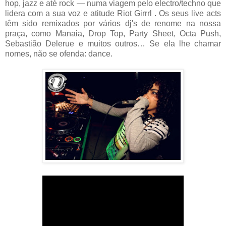
hop, jazz e até rock — numa viagem pelo electro/techno que
lidera com a sua voz e atitude Riot Girrrl . Os seus live acts
têm sido remixados por vários dj's de renome na nossa
praça, como Manaia, Drop Top, Party Sheet, Octa Push,
Sebastião Delerue e muitos outros… Se ela lhe chamar
nomes, não se ofenda: dance.